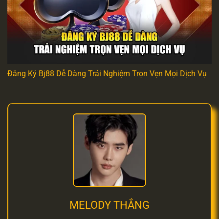
Đăng Ký Bj88 Dễ Dàng Trải Nghiệm Trọn Vẹn Mọi Dịch Vụ
MELODY THẮNG