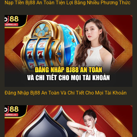
Nạp Tiền Bj88 An Toàn Tiện Lợi Bằng Nhiều Phương Thức
Đăng Nhập Bj88 An Toàn Và Chi Tiết Cho Mọi Tài Khoản