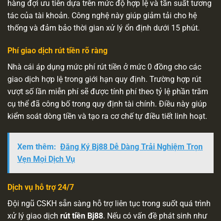
hàng đợi ưu tiên dựa trên mức độ hợp lệ và tần suất tương
tác của tài khoản. Công nghệ này giúp giảm tải cho hệ
thống và đảm bảo thời gian xử lý ổn định dưới 15 phút.
Phí giao dịch rút tiền rõ ràng
Nhà cái áp dụng mức phí rút tiền ở mức 0 đồng cho các
giao dịch hợp lệ trong giới hạn quy định. Trường hợp rút
vượt số lần miễn phí sẽ được tính phí theo tỷ lệ phần trăm
cụ thể đã công bố trong quy định tài chính. Điều này giúp
kiểm soát dòng tiền và tạo ra cơ chế tự điều tiết linh hoạt.
Xem thêm:
Đăng Ký Bj88 Dễ Dàng Trải Nghiệm Trọn
Vẹn Mọi Dịch Vụ
Dịch vụ hỗ trợ 24/7
Đội ngũ CSKH sẵn sàng hỗ trợ liên tục trong suốt quá trình
xử lý giao dịch
rút tiền Bj88
. Nếu có vấn đề phát sinh như