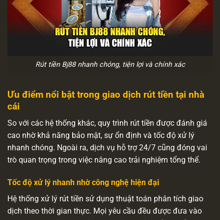
Rút tiền Bj88 nhanh chóng, tiện lợi và chính xác
Ưu điểm nổi bật trong giao dịch rút tiền tại nhà
cái
So với các hệ thống khác, quy trình rút tiền được đánh giá
cao nhờ khả năng bảo mật, sự ổn định và tốc độ xử lý
nhanh chóng. Ngoài ra, dịch vụ hỗ trợ 24/7 cũng đóng vai
trò quan trọng trong việc nâng cao trải nghiệm tổng thể.
Tốc độ xử lý nhanh nhờ công nghệ hiện đại
Hệ thống xử lý
rút tiền
sử dụng thuật toán phân tích giao
dịch theo thời gian thực. Mọi yêu cầu đều được đưa vào