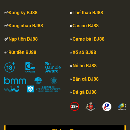
✅
Đăng ký BJ88
⭐
Thể thao BJ88
✅
Đăng nhập BJ88
⭐
Casino BJ88
✅
Nạp tiền BJ88
⭐
Game bài BJ88
✅
Rút tiền BJ88
⭐
Xổ số BJ88
⭐
Nổ hũ BJ88
⭐
Bắn cá BJ88
⭐
Đá gà BJ88