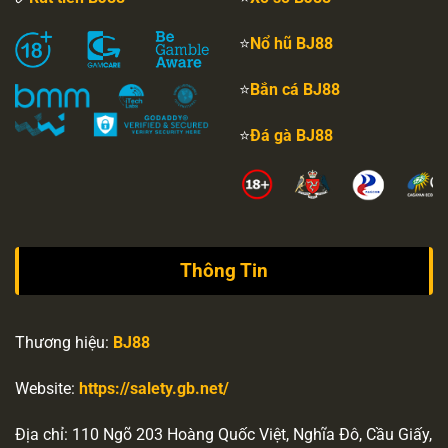
⭐
Nổ hũ BJ88
⭐
Bắn cá BJ88
⭐
Đá gà BJ88
Thông Tin
Thương hiệu:
BJ88
Website:
https://salety.gb.net/
Địa chỉ: 110 Ngõ 203 Hoàng Quốc Việt, Nghĩa Đô, Cầu Giấy,