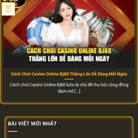
30
Th7
Cách Chơi Casino Online Bj88 Thắng Lớn Dễ Dàng Mỗi Ngày
Cách chơi Casino Online Bj88 luôn là chủ đề thu hút cộng đồng
đam mê [...]
BÀI VIẾT MỚI NHẤT