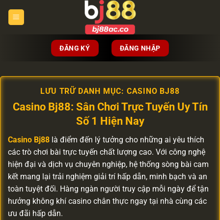
Bỏ
qua
nội
dung
ĐĂNG KÝ
ĐĂNG NHẬP
LƯU TRỮ DANH MỤC:
CASINO BJ88
Casino Bj88: Sân Chơi Trực Tuyến Uy Tín
Số 1 Hiện Nay
Casino Bj88
là điểm đến lý tưởng cho những ai yêu thích
các trò chơi bài trực tuyến chất lượng cao. Với công nghệ
hiện đại và dịch vụ chuyên nghiệp, hệ thống sòng bài cam
kết mang lại trải nghiệm giải trí hấp dẫn, minh bạch và an
toàn tuyệt đối. Hàng ngàn người truy cập mỗi ngày để tận
hưởng không khí casino chân thực ngay tại nhà cùng các
ưu đãi hấp dẫn.