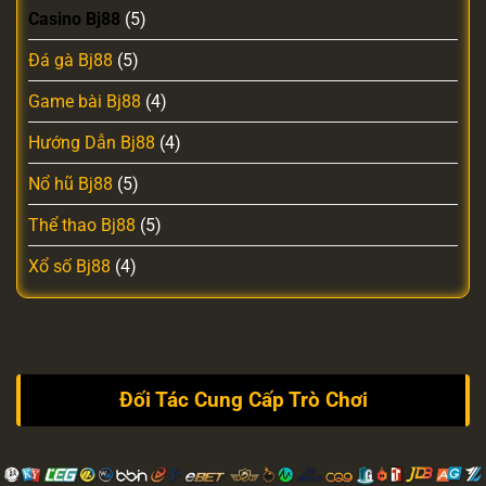
Vàng
Casino Bj88
(5)
Tại
Bj88
Đá gà Bj88
(5)
Dễ
Dàng
Game bài Bj88
(4)
Hướng Dẫn Bj88
(4)
Nổ hũ Bj88
(5)
Thể thao Bj88
(5)
Xổ số Bj88
(4)
Đối Tác Cung Cấp Trò Chơi