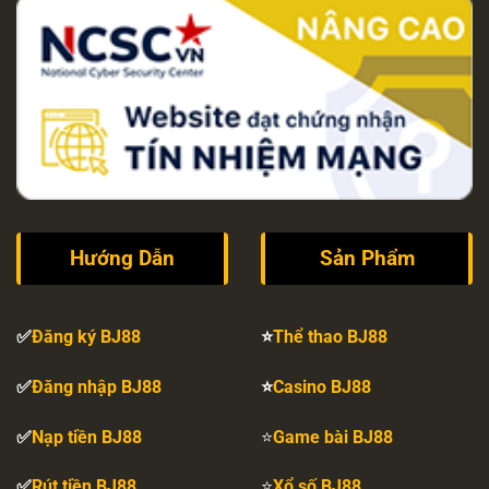
Hướng Dẫn
Sản Phẩm
✅
Đăng ký BJ88
⭐
Thể thao BJ88
✅
Đăng nhập BJ88
⭐
Casino BJ88
✅
Nạp tiền BJ88
⭐
Game bài BJ88
✅
Rút tiền BJ88
⭐
Xổ số BJ88