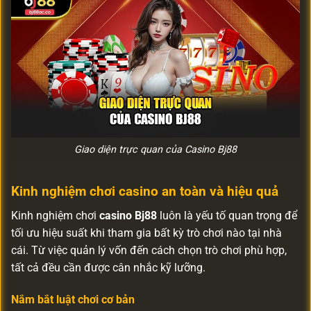
Giao diện trực quan của Casino Bj88
Kinh nghiệm chơi casino an toàn và hiệu quả
Kinh nghiệm chơi
casino Bj88
luôn là yếu tố quan trọng để
tối ưu hiệu suất khi tham gia bất kỳ trò chơi nào tại nhà
cái. Từ việc quản lý vốn đến cách chọn trò chơi phù hợp,
tất cả đều cần được cân nhắc kỹ lưỡng.
Nắm bắt luật chơi cơ bản