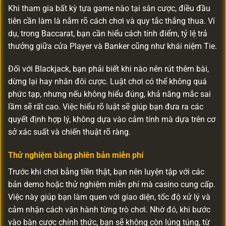
Khi tham gia bất kỳ tựa game nào tại sân cược, điều đầu
tiên cần làm là nắm rõ cách chơi và quy tắc thắng thua. Ví
dụ, trong Baccarat, bạn cần hiểu cách tính điểm, tỷ lệ trả
thưởng giữa cửa Player và Banker cũng như khái niệm Tie.
Đối với Blackjack, bạn phải biết khi nào nên rút thêm bài,
dừng lại hay nhân đôi cược. Luật chơi có thể không quá
phức tạp, nhưng nếu không hiểu đúng, khả năng mắc sai
lầm sẽ rất cao. Việc hiểu rõ luật sẽ giúp bạn đưa ra các
quyết định hợp lý, không dựa vào cảm tính mà dựa trên cơ
sở xác suất và chiến thuật rõ ràng.
Thử nghiệm bằng phiên bản miễn phí
Trước khi chơi bằng tiền thật, bạn nên luyện tập với các
bản demo hoặc thử nghiệm miễn phí mà
casino
cung cấp.
Việc này giúp bạn làm quen với giao diện, tốc độ xử lý và
cảm nhận cách vận hành từng trò chơi. Nhờ đó, khi bước
vào bàn cược chính thức, bạn sẽ không còn lúng túng, từ