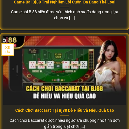
Game Bài Bj88 Trải Nghiệm Lôi Cuốn, Đa Dạng Thể Loại
Game bài Bj88 hiện được yêu thích nhờ sự đa dạng trong lựa
chọn và [...]
30
Th7
Cách Chơi Baccarat Tại Bj88 Dễ Hiểu Và Hiệu Quả Cao
Cách chơi Baccarat được nhiều người ưa chuộng nhờ tính đơn
giản trong luật chơi [...]