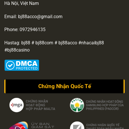
Hà Nội, Việt Nam
Email:
bj88acco@gmail.com
Phone: 0972946135
Hastag: bj88 # bj88com # bj88acco #nhacaibj88
#bj88casino
Chứng Nhận Quốc Tế