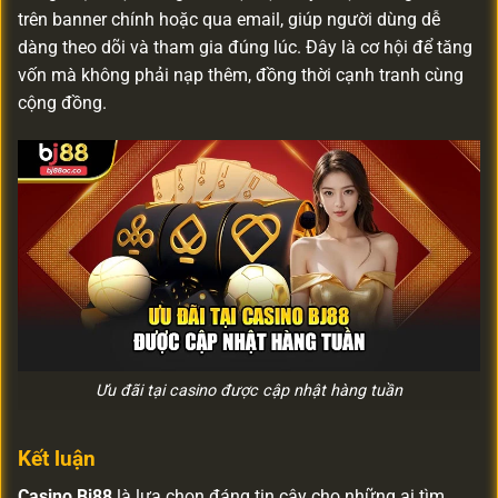
trên banner chính hoặc qua email, giúp người dùng dễ
dàng theo dõi và tham gia đúng lúc. Đây là cơ hội để tăng
vốn mà không phải nạp thêm, đồng thời cạnh tranh cùng
cộng đồng.
Ưu đãi tại casino được cập nhật hàng tuần
Kết luận
Casino Bj88
là lựa chọn đáng tin cậy cho những ai tìm