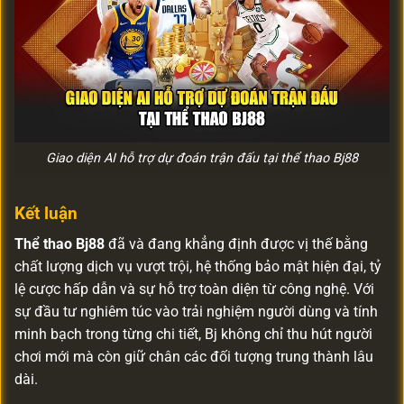
Giao diện AI hỗ trợ dự đoán trận đấu tại thể thao Bj88
Kết luận
Thể thao Bj88
đã và đang khẳng định được vị thế bằng
chất lượng dịch vụ vượt trội, hệ thống bảo mật hiện đại, tỷ
lệ cược hấp dẫn và sự hỗ trợ toàn diện từ công nghệ. Với
sự đầu tư nghiêm túc vào trải nghiệm người dùng và tính
minh bạch trong từng chi tiết, Bj không chỉ thu hút người
chơi mới mà còn giữ chân các đối tượng trung thành lâu
dài.