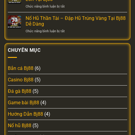
2025
Bùng
Chức năng bình luận bị tắt
ở
–
Nổ
Nổ
Cơn
Tại
Hũ
Nổ Hũ Thần Tài – Đập Hũ Trúng Vàng Tại Bj88
Sốt
Bj88
30
Uy
Mới
Dễ Dàng
Th7
Tín
Khuấy
Chức năng bình luận bị tắt
ở
–
Đảo
Nổ
Trải
Giới
Hũ
Nghiệm
Game
Thần
Game
Thủ
CHUYÊN MỤC
Tài
Đỉnh
–
Thắng
Đập
Lớn
Hũ
Bắn cá Bj88
(6)
Tại
Trúng
Bj88
Vàng
Casino Bj88
(5)
Tại
Bj88
Đá gà Bj88
(5)
Dễ
Dàng
Game bài Bj88
(4)
Hướng Dẫn Bj88
(4)
Nổ hũ Bj88
(5)