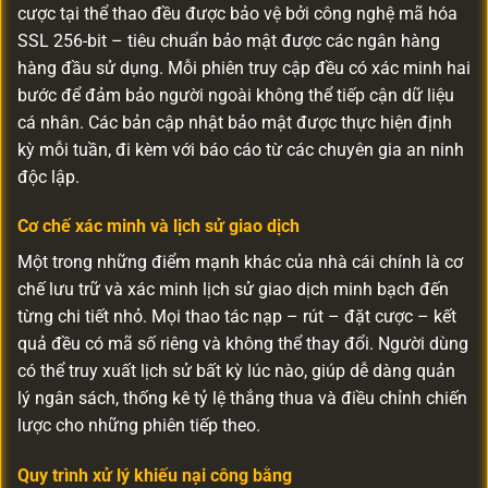
cược tại thể thao
đều được bảo vệ bởi công nghệ mã hóa
SSL 256-bit – tiêu chuẩn bảo mật được các ngân hàng
hàng đầu sử dụng. Mỗi phiên truy cập đều có xác minh hai
bước để đảm bảo người ngoài không thể tiếp cận dữ liệu
cá nhân. Các bản cập nhật bảo mật được thực hiện định
kỳ mỗi tuần, đi kèm với báo cáo từ các chuyên gia an ninh
độc lập.
Cơ chế xác minh và lịch sử giao dịch
Một trong những điểm mạnh khác của nhà cái chính là cơ
chế lưu trữ và xác minh lịch sử giao dịch minh bạch đến
từng chi tiết nhỏ. Mọi thao tác nạp – rút – đặt cược – kết
quả đều có mã số riêng và không thể thay đổi. Người dùng
có thể truy xuất lịch sử bất kỳ lúc nào, giúp dễ dàng quản
lý ngân sách, thống kê tỷ lệ thắng thua và điều chỉnh chiến
lược cho những phiên tiếp theo.
Quy trình xử lý khiếu nại công bằng