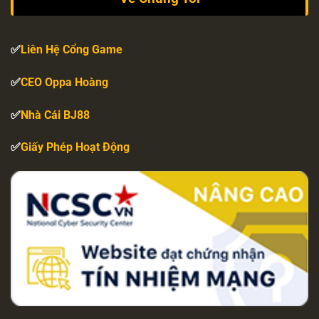
✅
Liên Hệ Cổng Game
✅
CEO Oppa Hoàng
✅
Nhà Cái BJ88
✅
Giấy Phép Hoạt Động