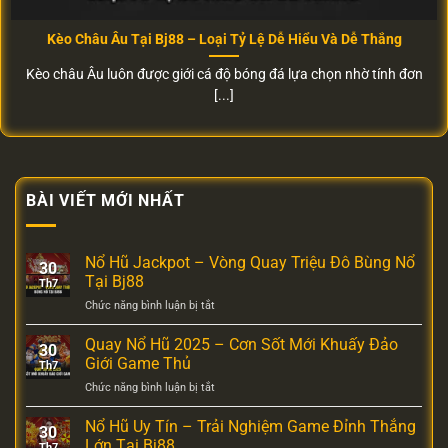
Kèo Châu Âu Tại Bj88 – Loại Tỷ Lệ Dễ Hiểu Và Dễ Thắng
Kèo châu Âu luôn được giới cá độ bóng đá lựa chọn nhờ tính đơn
[...]
BÀI VIẾT MỚI NHẤT
Nổ Hũ Jackpot – Vòng Quay Triệu Đô Bùng Nổ
30
Tại Bj88
Th7
Chức năng bình luận bị tắt
ở
Nổ
Hũ
Quay Nổ Hũ 2025 – Cơn Sốt Mới Khuấy Đảo
30
Jackpot
Giới Game Thủ
Th7
–
Chức năng bình luận bị tắt
ở
Vòng
Quay
Quay
Nổ
Nổ Hũ Uy Tín – Trải Nghiệm Game Đỉnh Thắng
Triệu
30
Hũ
Đô
Lớn Tại Bj88
Th7