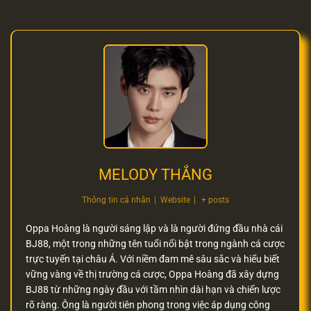
MELODY THẮNG
Thông tin cá nhân
|
Website
|
+ posts
Oppa Hoàng là người sáng lập và là người đứng đầu nhà cái
BJ88, một trong những tên tuổi nổi bật trong ngành cá cược
trực tuyến tại châu Á. Với niềm đam mê sâu sắc và hiểu biết
vững vàng về thị trường cá cược, Oppa Hoàng đã xây dựng
BJ88 từ những ngày đầu với tầm nhìn dài hạn và chiến lược
rõ ràng. Ông là người tiên phong trong việc áp dụng công