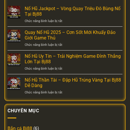
Nổ Hũ Jackpot – Vòng Quay Triệu Đô Bùng Nổ
30
Tại Bj88
Th7
Chức năng bình luận bị tắt
ở
Nổ
Hũ
Quay Nổ Hũ 2025 – Cơn Sốt Mới Khuấy Đảo
30
Jackpot
Giới Game Thủ
Th7
–
Chức năng bình luận bị tắt
ở
Vòng
Quay
Quay
Nổ
Nổ Hũ Uy Tín – Trải Nghiệm Game Đỉnh Thắng
Triệu
30
Hũ
Đô
Lớn Tại Bj88
Th7
2025
Bùng
Chức năng bình luận bị tắt
ở
–
Nổ
Nổ
Cơn
Tại
Hũ
Nổ Hũ Thần Tài – Đập Hũ Trúng Vàng Tại Bj88
Sốt
Bj88
30
Uy
Mới
Dễ Dàng
Th7
Tín
Khuấy
Chức năng bình luận bị tắt
ở
–
Đảo
Nổ
Trải
Giới
Hũ
Nghiệm
Game
Thần
Game
Thủ
CHUYÊN MỤC
Tài
Đỉnh
–
Thắng
Đập
Lớn
Hũ
Bắn cá Bj88
(6)
Tại