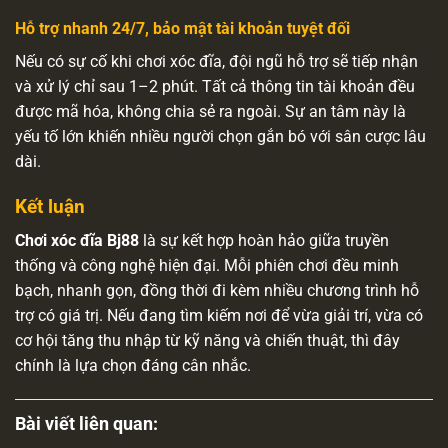
Hỗ trợ nhanh 24/7, bảo mật tài khoản tuyệt đối
Nếu có sự cố khi chơi xóc đĩa, đội ngũ hỗ trợ sẽ tiếp nhận
và xử lý chỉ sau 1–2 phút. Tất cả thông tin tài khoản đều
được mã hóa, không chia sẻ ra ngoài. Sự an tâm này là
yếu tố lớn khiến nhiều người chọn gắn bó với sân cược lâu
dài.
Kết luận
Chơi xóc đĩa Bj88
là sự kết hợp hoàn hảo giữa truyền
thống và công nghệ hiện đại. Mỗi phiên chơi đều minh
bạch, nhanh gọn, đồng thời đi kèm nhiều chương trình hỗ
trợ có giá trị. Nếu đang tìm kiếm nơi để vừa giải trí, vừa có
cơ hội tăng thu nhập từ kỹ năng và chiến thuật, thì đây
chính là lựa chọn đáng cân nhắc.
Bài viết liên quan: