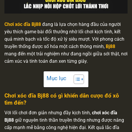
Chơi xóc đĩa Bj88
đang là lựa chọn hàng đầu của người
yêu thích game bài đổi thưởng nhờ lối chơi kịch tính, kết
quả minh bạch và tốc độ xử lý siêu mượt. Với phong cách
truyền thống được số hóa một cách thông minh,
Bj88
mang đến một trải nghiệm như đang ngồi giữa sới thật, nơi
cảm xúc và tính toán đan xen từng giây.
Mục lục
Chơi xóc đĩa Bj88 có gì khiến dân cược đổ xô
tìm đến?
Với lối chơi đơn giản nhưng đầy kịch tính,
chơi xóc đĩa
Bj88
giữ nguyên tinh thần truyền thống nhưng được nâng
cấp mạnh mẽ bằng công nghệ hiện đại. Kết quả lắc đĩa