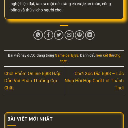
nghệ hiện đại, tạo ra một nền tảng cá cược an toàn, công
bằng và thú vị cho người chơi.
Bài viết này được đăng trong
Game bài Bj88
. Đánh dấu
liên kết thường
trực
.
Chơi Phỏm Online Bj88 Hấp
Chơi Xóc Đĩa Bj88 – Lắc
Dẫn Với Phần Thưởng Cực
Nhịp Hồi Hộp Chốt Lời Thảnh
Chất
Thơi
BÀI VIẾT MỚI NHẤT