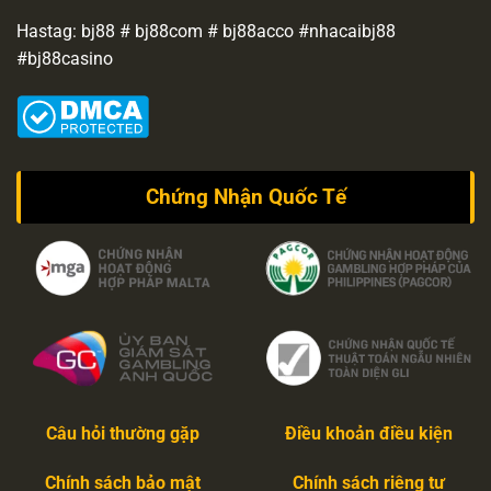
Hastag: bj88 # bj88com # bj88acco #nhacaibj88
#bj88casino
Chứng Nhận Quốc Tế
Câu hỏi thường gặp
Điều khoản điều kiện
Chính sách bảo mật
Chính sách riêng tư