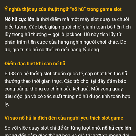
Ý nghĩa thật sự của thuật ngữ “nổ hũ” trong game slot
Nổ hũ cực lớn
là thời điểm mà một máy slot quay ra chuỗi
biểu tượng đặc biệt, giúp người chơi giành toàn bộ tiền tích
lũy trong hũ thưởng – gọi là jackpot. Hũ này tích lũy từ
phần trăm tiền cược của hàng nghìn người chơi khác. Do
đó, giá trị nổ hũ có thể lên đến hàng tỷ đồng.
Điểm đặc biệt khi săn nổ hũ
BJ88 có hệ thống slot chuẩn quốc tế, cập nhật liên tục hũ
thưởng theo thời gian thực. Các trò chơi tại đây đảm bảo
công bằng, không có chỉnh sửa kết quả. Mỗi vòng quay
đều độc lập và có xác suất trúng nổ hũ được tính toán hợp
lý.
Vì sao nổ hũ là đích đến của người yêu thích slot game
So với việc quay slot chỉ để ăn từng lượt nhỏ,
nổ hũ cực lớn
mang đến cảm giác thăng hoa và giá trị vượt xa mong đợi.