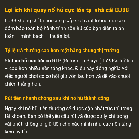
Lợi ích khi quay nổ hũ cực lớn tại nhà cái BJ88
BJ88 không chỉ là nơi cung cấp slot chất lượng mà còn
đảm bảo toàn bộ hành trình săn hũ của bạn diễn ra an
toàn – minh bạch – thuận lợi.
Tỷ lệ trả thưởng cao hơn mặt bằng chung thị trường
Slot
nổ hũ cực lớn
có RTP (Return To Player) từ 96% trở lên
– cao hơn nhiều nền tảng khác. Điều này đồng nghĩa với
việc người chơi có cơ hội giữ vốn lâu hơn và dễ vào chuỗi
chiến thắng hơn.
Rút tiền nhanh chóng sau khi nổ hũ thành công
Ngay khi nổ hũ, tiền thưởng sẽ được cập nhật tức thì trong
tài khoản. Bạn có thể yêu cầu rút và được xử lý chỉ trong
vài phút, không bị giữ tiền chờ xác minh như các nền tảng
kém uy tín.