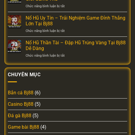
–
Chức năng bình luận bị tắt
ở
Vòng
Quay
Quay
Nổ
Nổ Hũ Uy Tín – Trải Nghiệm Game Đỉnh Thắng
Triệu
30
Hũ
Đô
Lớn Tại Bj88
Th7
2025
Bùng
Chức năng bình luận bị tắt
ở
–
Nổ
Nổ
Cơn
Tại
Hũ
Nổ Hũ Thần Tài – Đập Hũ Trúng Vàng Tại Bj88
Sốt
Bj88
30
Uy
Mới
Dễ Dàng
Th7
Tín
Khuấy
Chức năng bình luận bị tắt
ở
–
Đảo
Nổ
Trải
Giới
Hũ
Nghiệm
Game
Thần
Game
Thủ
CHUYÊN MỤC
Tài
Đỉnh
–
Thắng
Đập
Lớn
Hũ
Bắn cá Bj88
(6)
Tại
Trúng
Bj88
Vàng
Casino Bj88
(5)
Tại
Bj88
Đá gà Bj88
(5)
Dễ
Dàng
Game bài Bj88
(4)