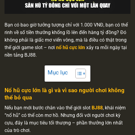
Bạn có bao giờ tưởng tượng chỉ với 1.000 VNĐ, bạn có thể
rinh về số tiền thưởng khổng lồ lên đến hàng tỷ đồng? Đó
không phải là giấc mơ viển vông, mà là điều có thật trong
thế giới game slot – nơi
nổ hũ cực lớn
xảy ra mỗi ngày tại
nền tảng BJ88.
Mục lục
Nổ hũ cực lớn là gì và vì sao người chơi không
thể bỏ qua
Nếu bạn mới bước chân vào thế giới slot
BJ88
, khái niệm
“nổ hũ” có thể còn mơ hồ. Nhưng đối với người chơi kỳ
cựu, đây là mục tiêu tối thượng – phần thưởng lớn nhất
của trò chơi.