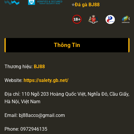
⭐
Đá gà BJ88
Thông Tin
Thương hiệu:
BJ88
Website:
https://salety.gb.net/
Địa chỉ: 110 Ngõ 203 Hoàng Quốc Việt, Nghĩa Đô, Cầu Giấy,
Hà Nội, Việt Nam
Email:
bj88acco@gmail.com
Phone: 0972946135