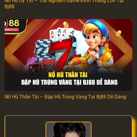
Nổ Hũ Uy Tín – Trải Nghiệm Game Đỉnh Thắng Lớn Tại
Bj88
Nổ Hũ Thần Tài – Đập Hũ Trúng Vàng Tại Bj88 Dễ Dàng