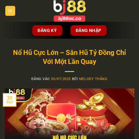
Bỏ
qua
nội
dung
ĐĂNG KÝ
ĐĂNG NHẬP
Nổ Hũ Cực Lớn – Săn Hũ Tỷ Đồng Chỉ
Với Một Lần Quay
ĐĂNG VÀO
30/07/2025
BỞI
MELODY THẮNG
30
Th7