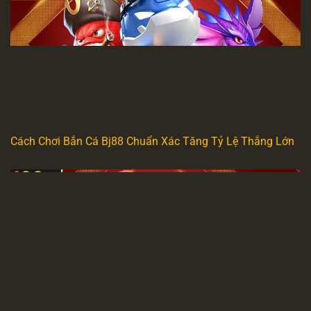
Cách Chơi Bắn Cá Bj88 Chuẩn Xác Tăng Tỷ Lệ Thắng Lớn