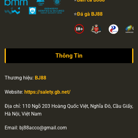
⭐
Đá gà BJ88
Thông Tin
Thương hiệu:
BJ88
Website:
https://salety.gb.net/
Địa chỉ: 110 Ngõ 203 Hoàng Quốc Việt, Nghĩa Đô, Cầu Giấy,
Hà Nội, Việt Nam
Email:
bj88acco@gmail.com