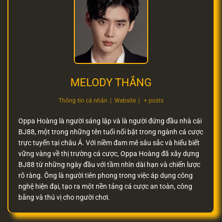
MELODY THẮNG
Thông tin cá nhân
|
Website
|
+ posts
Oppa Hoàng là người sáng lập và là người đứng đầu nhà cái
BJ88, một trong những tên tuổi nổi bật trong ngành cá cược
trực tuyến tại châu Á. Với niềm đam mê sâu sắc và hiểu biết
vững vàng về thị trường cá cược, Oppa Hoàng đã xây dựng
BJ88 từ những ngày đầu với tầm nhìn dài hạn và chiến lược
rõ ràng. Ông là người tiên phong trong việc áp dụng công
nghệ hiện đại, tạo ra một nền tảng cá cược an toàn, công
bằng và thú vị cho người chơi.