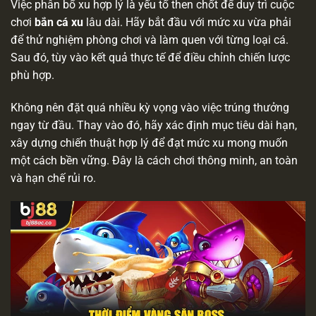
Việc phân bổ xu hợp lý là yếu tố then chốt để duy trì cuộc
chơi
bắn cá xu
lâu dài. Hãy bắt đầu với mức xu vừa phải
để thử nghiệm phòng chơi và làm quen với từng loại cá.
Sau đó, tùy vào kết quả thực tế để điều chỉnh chiến lược
phù hợp.
Không nên đặt quá nhiều kỳ vọng vào việc trúng thưởng
ngay từ đầu. Thay vào đó, hãy xác định mục tiêu dài hạn,
xây dựng chiến thuật hợp lý để đạt mức xu mong muốn
một cách bền vững. Đây là cách chơi thông minh, an toàn
và hạn chế rủi ro.