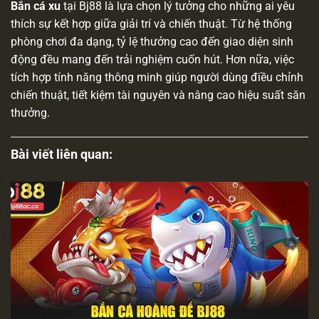
Bắn cá xu
tại Bj88 là lựa chọn lý tưởng cho những ai yêu
thích sự kết hợp giữa giải trí và chiến thuật. Từ hệ thống
phòng chơi đa dạng, tỷ lệ thưởng cao đến giao diện sinh
động đều mang đến trải nghiệm cuốn hút. Hơn nữa, việc
tích hợp tính năng thông minh giúp người dùng điều chỉnh
chiến thuật, tiết kiệm tài nguyên và nâng cao hiệu suất săn
thưởng.
Bài viết liên quan: