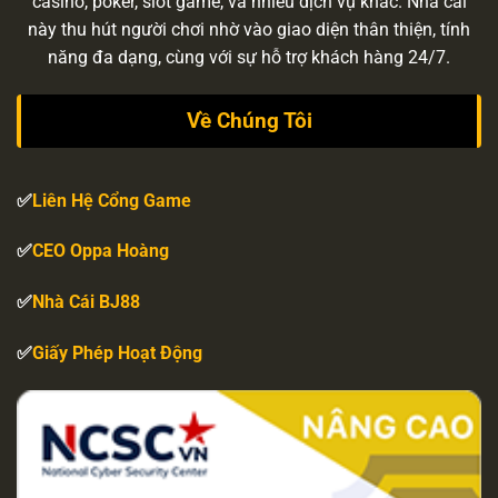
casino, poker, slot game, và nhiều dịch vụ khác. Nhà cái
này thu hút người chơi nhờ vào giao diện thân thiện, tính
năng đa dạng, cùng với sự hỗ trợ khách hàng 24/7.
Về Chúng Tôi
✅
Liên Hệ Cổng Game
✅
CEO Oppa Hoàng
✅
Nhà Cái BJ88
✅
Giấy Phép Hoạt Động