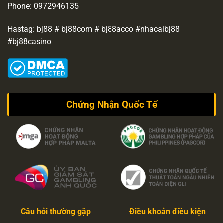
Phone: 0972946135
Hastag: bj88 # bj88com # bj88acco #nhacaibj88
#bj88casino
Chứng Nhận Quốc Tế
Câu hỏi thường gặp
Điều khoản điều kiện