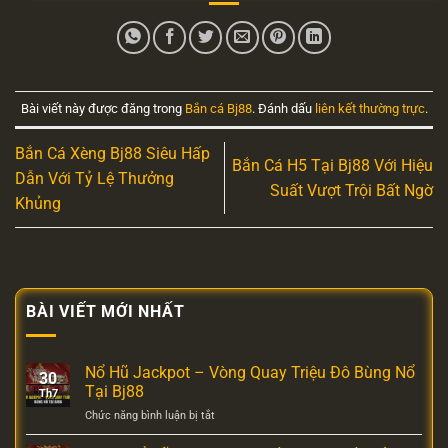
Bài viết này được đăng trong
Bắn cá Bj88
. Đánh dấu
liên kết thường trực
.
Bắn Cá Xèng Bj88 Siêu Hấp
Bắn Cá H5 Tại Bj88 Với Hiệu
Dẫn Với Tỷ Lệ Thưởng
Suất Vượt Trội Bất Ngờ
Khủng
BÀI VIẾT MỚI NHẤT
Nổ Hũ Jackpot – Vòng Quay Triệu Đô Bùng Nổ
30
Tại Bj88
Th7
Chức năng bình luận bị tắt
ở
Nổ