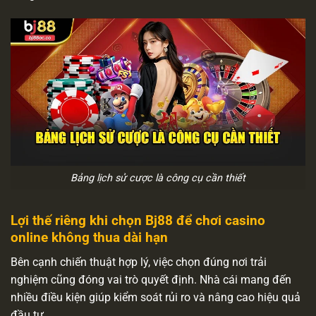
Bảng lịch sử cược là công cụ cần thiết
Lợi thế riêng khi chọn Bj88 để chơi casino
online không thua dài hạn
Bên cạnh chiến thuật hợp lý, việc chọn đúng nơi trải
nghiệm cũng đóng vai trò quyết định. Nhà cái mang đến
nhiều điều kiện giúp kiểm soát rủi ro và nâng cao hiệu quả
đầu tư.