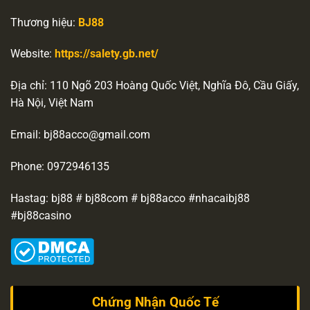
Thương hiệu:
BJ88
Website:
https://salety.gb.net/
Địa chỉ: 110 Ngõ 203 Hoàng Quốc Việt, Nghĩa Đô, Cầu Giấy,
Hà Nội, Việt Nam
Email:
bj88acco@gmail.com
Phone: 0972946135
Hastag: bj88 # bj88com # bj88acco #nhacaibj88
#bj88casino
Chứng Nhận Quốc Tế