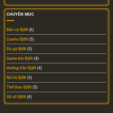
Nổ
Trải
Giới
Hũ
Nghiệm
Game
Thần
Game
Thủ
CHUYÊN MỤC
Tài
Đỉnh
–
Thắng
Đập
Lớn
Hũ
Bắn cá Bj88
(6)
Tại
Trúng
Bj88
Vàng
Casino Bj88
(5)
Tại
Bj88
Đá gà Bj88
(5)
Dễ
Dàng
Game bài Bj88
(4)
Hướng Dẫn Bj88
(4)
Nổ hũ Bj88
(5)
Thể thao Bj88
(5)
Xổ số Bj88
(4)