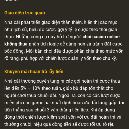
Giao diện trực quan
Nhà cái phát triển giao diện thân thiện, hiển thị các mục
như lịch sử, biểu đồ cược, gợi ý tỷ lệ cược theo thời gian
thực. Những công cụ này hỗ trợ người
chơi casino online
không thua
phân tích logic dễ dàng hơn và tránh đặt cược
bốc đồng. Mỗi bàn chơi đều được phân chia theo mức vốn
rõ ràng, phù hợp với chiến lược quản lý vốn theo chu kỳ.
Khuyến mãi hoàn trả lũy tiến
Nhà cái thường xuyên tung ra các gói hoàn trả cược thua
lên đến 5% – 10% theo tuần, giúp bù đắp tổn thất cho
người chơi thua chuỗi dài. Ngoài ra, còn có các lượt cược
miễn phí cho game bài nhất định hoặc ưu đãi tăng gấp đôi
tiền thắng sau chuỗi 3 ván thắng liên tiếp. Khi áp dụng
đồng thời chiến lược kiểm soát vốn với ưu đãi hoàn trả và
thưởng chuỗi, hiệu quả dòng tiền sẽ được tối ưu rõ rệt.