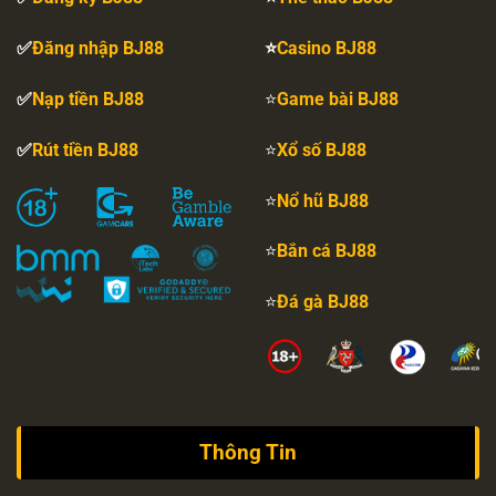
✅
Đăng nhập BJ88
⭐
Casino BJ88
✅
Nạp tiền BJ88
⭐
Game bài BJ88
✅
Rút tiền BJ88
⭐
Xổ số BJ88
⭐
Nổ hũ BJ88
⭐
Bắn cá BJ88
⭐
Đá gà BJ88
Thông Tin