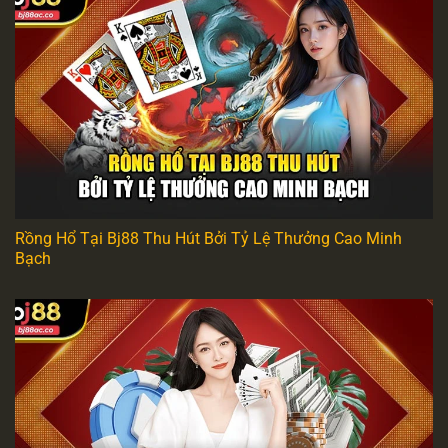
Rồng Hổ Tại Bj88 Thu Hút Bởi Tỷ Lệ Thưởng Cao Minh
Bạch