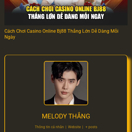
Cách Chơi Casino Online Bj88 Thắng Lớn Dễ Dàng Mỗi
Ngày
MELODY THẮNG
Thông tin cá nhân
|
Website
|
+ posts