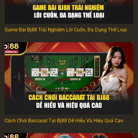
Game Bài Bj88 Trải Nghiệm Lôi Cuốn, Đa Dạng Thể Loại
Cách Chơi Baccarat Tại Bj88 Dễ Hiểu Và Hiệu Quả Cao