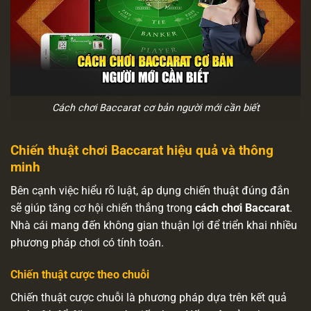
Cách chơi Baccarat cơ bản người mới cần biết
Chiến thuật chơi Baccarat hiệu quả và thông
minh
Bên cạnh việc hiểu rõ luật, áp dụng chiến thuật đúng đắn
sẽ giúp tăng cơ hội chiến thắng trong
cách chơi Baccarat
.
Nhà cái mang đến không gian thuận lợi để triển khai nhiều
phương pháp chơi có tính toán.
Chiến thuật cược theo chuỗi
Chiến thuật cược chuỗi là phương pháp dựa trên kết quả