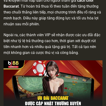
và khuyến mãi hấp dẫn cho người tham gia
cách chơi
Baccarat
. Từ hoàn trả thua lỗ theo tuần đến tặng thưởng
theo chuỗi thắng liên tiếp, mọi chương trình đều rõ ràng và
minh bạch. Điều này giúp tăng động lực và tối ưu hóa lợi
nhuận sau mỗi phiên.
Ngoài ra, các thành viên VIP sẽ nhận được các ưu đãi đặc
biệt như tỷ lệ trả thưởng cao hơn, thời gian xét duyệt rút
tiền nhanh hơn và nhiều quà tặng giá trị. Tất cả tạo nên
một không gian cá cược thú vị và công bằng.