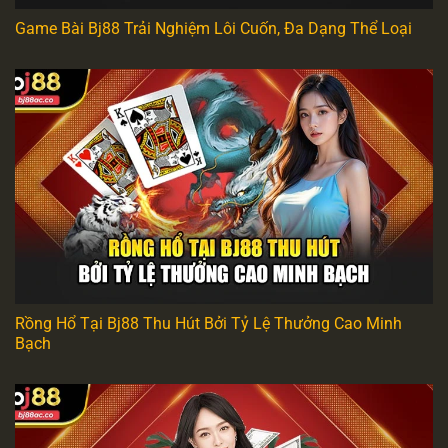
Game Bài Bj88 Trải Nghiệm Lôi Cuốn, Đa Dạng Thể Loại
Rồng Hổ Tại Bj88 Thu Hút Bởi Tỷ Lệ Thưởng Cao Minh
Bạch