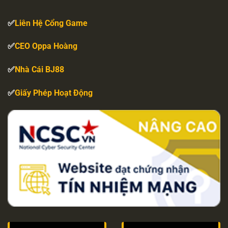
✅
Liên Hệ Cổng Game
✅
CEO Oppa Hoàng
✅
Nhà Cái BJ88
✅
Giấy Phép Hoạt Động