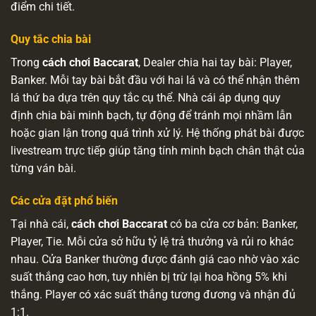
điểm chi tiết.
Quy tắc chia bài
Trong
cách chơi Baccarat
, Dealer chia hai tay bài: Player,
Banker. Mỗi tay bài bắt đầu với hai lá và có thể nhận thêm
lá thứ ba dựa trên quy tắc cụ thể. Nhà cái áp dụng quy
định chia bài minh bạch, tự động để tránh mọi nhầm lẫn
hoặc gian lận trong quá trình xử lý. Hệ thống phát bài được
livestream trực tiếp giúp tăng tính minh bạch chân thật của
từng ván bài.
Các cửa đặt phổ biến
Tại nhà cái,
cách chơi Baccarat
có ba cửa cơ bản: Banker,
Player, Tie. Mỗi cửa sở hữu tỷ lệ trả thưởng và rủi ro khác
nhau. Cửa Banker thường được đánh giá cao nhờ vào xác
suất thắng cao hơn, tuy nhiên bị trừ lại hoa hồng 5% khi
thắng. Player có xác suất thắng tương đương và nhận đủ
1:1.