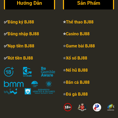
Hướng Dẫn
Sản Phẩm
✅
Đăng ký BJ88
⭐
Thể thao BJ88
✅
Đăng nhập BJ88
⭐
Casino BJ88
✅
Nạp tiền BJ88
⭐
Game bài BJ88
✅
Rút tiền BJ88
⭐
Xổ số BJ88
⭐
Nổ hũ BJ88
⭐
Bắn cá BJ88
⭐
Đá gà BJ88