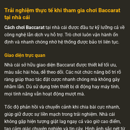
Trải nghiệm thực tế khi tham gia chơi Baccarat
tại nhà cái
Cách chơi Baccarat
tại nhà cái được đầu tư kỹ lưỡng cả về
công nghệ lẫn dịch vụ hỗ trợ. Trò chơi luôn vận hành ổn
định và nhanh chóng nhờ hệ thống được bảo trì liên tục.
Giao diện trực quan
Nhà cái sở hữu giao diện Baccarat được thiết kế tối ưu,
màu sắc hài hòa, dễ theo dõi. Các nút chức năng bố trí rõ
ràng giúp thao tác đặt cược nhanh chóng mà không gây
nhầm lẫn. Dù sử dụng trên thiết bị di động hay máy tính,
mọi tính năng vẫn hoạt động mượt mà.
Tốc độ phản hồi và chuyển cảnh khi chia bài cực nhanh,
giúp giữ được sự liền mạch trong trải nghiệm. Nhà cái
không gặp hiện tượng giật lag ngay cả vào giờ cao điểm,
tạo cảm giác chuyên nghiệp và tin cậy. Hình ảnh sắc nét từ