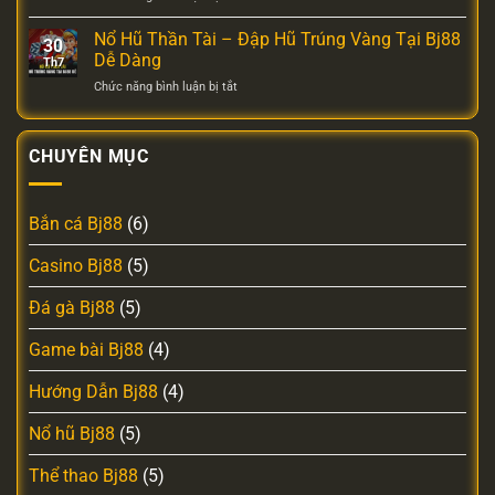
Nổ
Nổ
Cơn
Tại
Hũ
Nổ Hũ Thần Tài – Đập Hũ Trúng Vàng Tại Bj88
Sốt
Bj88
30
Uy
Mới
Dễ Dàng
Th7
Tín
Khuấy
Chức năng bình luận bị tắt
ở
–
Đảo
Nổ
Trải
Giới
Hũ
Nghiệm
Game
Thần
Game
Thủ
CHUYÊN MỤC
Tài
Đỉnh
–
Thắng
Đập
Lớn
Hũ
Bắn cá Bj88
(6)
Tại
Trúng
Bj88
Vàng
Casino Bj88
(5)
Tại
Bj88
Đá gà Bj88
(5)
Dễ
Dàng
Game bài Bj88
(4)
Hướng Dẫn Bj88
(4)
Nổ hũ Bj88
(5)
Thể thao Bj88
(5)