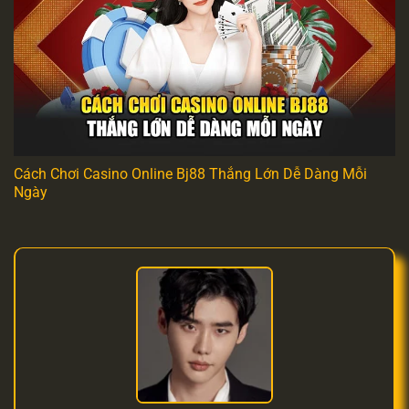
Cách Chơi Casino Online Bj88 Thắng Lớn Dễ Dàng Mỗi
Ngày