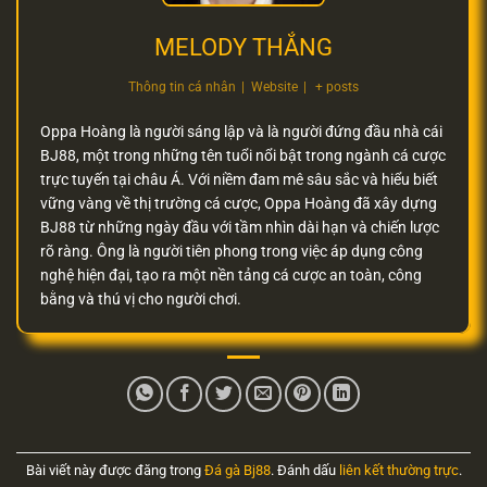
MELODY THẮNG
Thông tin cá nhân
|
Website
|
+ posts
Oppa Hoàng là người sáng lập và là người đứng đầu nhà cái
BJ88, một trong những tên tuổi nổi bật trong ngành cá cược
trực tuyến tại châu Á. Với niềm đam mê sâu sắc và hiểu biết
vững vàng về thị trường cá cược, Oppa Hoàng đã xây dựng
BJ88 từ những ngày đầu với tầm nhìn dài hạn và chiến lược
rõ ràng. Ông là người tiên phong trong việc áp dụng công
nghệ hiện đại, tạo ra một nền tảng cá cược an toàn, công
bằng và thú vị cho người chơi.
Bài viết này được đăng trong
Đá gà Bj88
. Đánh dấu
liên kết thường trực
.