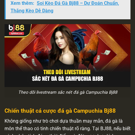
Xem thêm:
Soi Kèo Đá Gà Bj88 – Dự Đoán Chuẩn,
Thắng Kèo Dễ Dàng
Theo dõi livestream sắc nét đá gà Campuchia Bj88
Chiến thuật cá cược đá gà Campuchia Bj88
Không giống như trò chơi dựa thuần may mắn, đá gà là
môn thể thao có tính chiến thuật rõ ràng. Tại BJ88, nếu biết