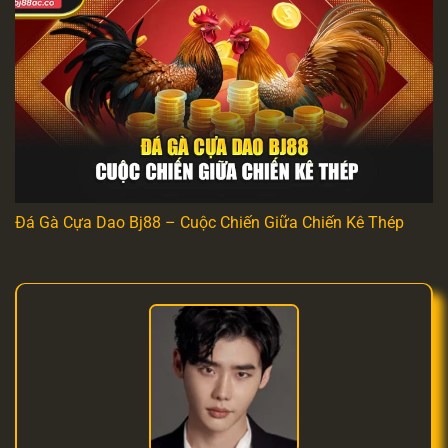
Đá Gà Cựa Dao Bj88 – Cuộc Chiến Giữa Chiến Kê Thép