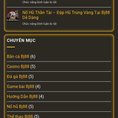
Chức năng bình luận bị tắt
ở
–
Nổ
Nổ
Cơn
Tại
Hũ
Nổ Hũ Thần Tài – Đập Hũ Trúng Vàng Tại Bj88
Sốt
Bj88
30
Uy
Mới
Dễ Dàng
Th7
Tín
Khuấy
Chức năng bình luận bị tắt
ở
–
Đảo
Nổ
Trải
Giới
Hũ
Nghiệm
Game
Thần
Game
Thủ
CHUYÊN MỤC
Tài
Đỉnh
–
Thắng
Đập
Lớn
Hũ
Bắn cá Bj88
(6)
Tại
Trúng
Bj88
Vàng
Casino Bj88
(5)
Tại
Bj88
Đá gà Bj88
(5)
Dễ
Dàng
Game bài Bj88
(4)
Hướng Dẫn Bj88
(4)
Nổ hũ Bj88
(5)
Thể thao Bj88
(5)