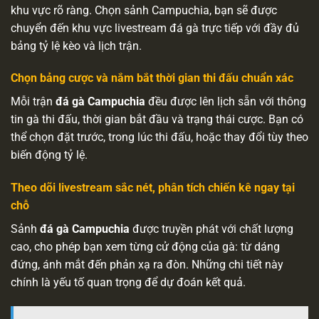
khu vực rõ ràng. Chọn sảnh Campuchia, bạn sẽ được
chuyển đến khu vực livestream đá gà trực tiếp với đầy đủ
bảng tỷ lệ kèo và lịch trận.
Chọn bảng cược và nắm bắt thời gian thi đấu chuẩn xác
Mỗi trận
đá gà Campuchia
đều được lên lịch sẵn với thông
tin gà thi đấu, thời gian bắt đầu và trạng thái cược. Bạn có
thể chọn đặt trước, trong lúc thi đấu, hoặc thay đổi tùy theo
biến động tỷ lệ.
Theo dõi livestream sắc nét, phân tích chiến kê ngay tại
chỗ
Sảnh
đá gà Campuchia
được truyền phát với chất lượng
cao, cho phép bạn xem từng cử động của gà: từ dáng
đứng, ánh mắt đến phản xạ ra đòn. Những chi tiết này
chính là yếu tố quan trọng để dự đoán kết quả.