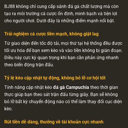
BJ88 không chỉ cung cấp sảnh đá gà chất lượng mà còn
tạo ra môi trường cá cược ổn định, minh bạch và tiện lợi
cho người chơi. Dưới đây là những điểm mạnh nổi bật.
Trải nghiệm cá cược liền mạch, không giật lag
Từ giao diện đến tốc độ tải, mọi thứ tại hệ thống đều được
tối ưu hóa để bạn xem kèo và vào tiền không bị gián đoạn.
Điều này cực kỳ quan trọng khi bạn cần phản ứng nhanh
theo biến động trận đấu.
Tỷ lệ kèo cập nhật tự động, không bỏ lỡ cơ hội tốt
Tính năng cập nhật kèo
đá gà Campuchia
theo thời gian
thực giúp bạn theo sát trận đấu từng giây. Bạn sẽ không
bỏ lỡ bất kỳ chuyển động nào có thể làm thay đổi cục diện
kèo.
Rút tiền dễ dàng, thưởng về tài khoản cực nhanh