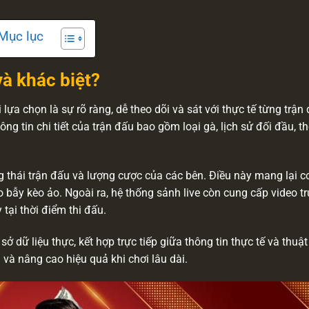
Mục lục
và khác biệt?
lựa chọn là sự rõ ràng, dễ theo dõi và sát với thực tế từng trận
g tin chi tiết của trận đấu bao gồm loại gà, lịch sử đối đầu, thờ
ng thái trận đấu và lượng cược của các bên. Điều này mang lại cơ
 bẫy kèo ảo. Ngoài ra, hệ thống sảnh live còn cung cấp video tr
 tại thời điểm thi đấu.
 dữ liệu thực, kết hợp trực tiếp giữa thông tin thực tế và thuật
 và nâng cao hiệu quả khi chơi lâu dài.