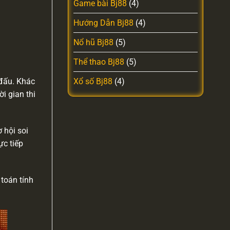
Game bài Bj88
(4)
Hướng Dẫn Bj88
(4)
Nổ hũ Bj88
(5)
Thể thao Bj88
(5)
 đấu. Khác
Xổ số Bj88
(4)
i gian thi
 hội soi
ực tiếp
 toán tính