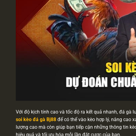
Với độ kịch tính cao và tốc độ ra kết quả nhanh, đá gà lu
soi kèo đá gà Bj88
để có thể vào kèo hợp lý, nâng cao x
lượng cao mà còn giúp bạn tiếp cận những thông tin kè
hiệu quả và tối ưu hóa mỗi lần đặt cược của bạn.