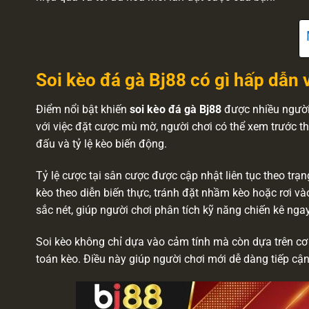
Soi kèo đá gà Bj88 có gì hấp dẫn 
Điểm nổi bật khiến
soi kèo đá gà Bj88
được nhiều người 
với việc đặt cược mù mờ, người chơi có thể xem trước thôn
đấu và tỷ lệ kèo biến động.
Tỷ lệ cược tại sân cược được cập nhật liên tục theo trạ
kèo theo diễn biến thực, tránh đặt nhầm kèo hoặc rơi vào
sắc nét, giúp người chơi phân tích kỹ năng chiến kê ngay
Soi kèo không chỉ dựa vào cảm tính mà còn dựa trên cơ sở
toán kèo. Điều này giúp người chơi mới dễ dàng tiếp cận