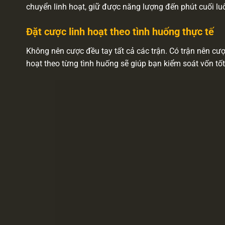
chuyển linh hoạt, giữ được năng lượng đến phút cuối luô
Đặt cược linh hoạt theo tình huống thực tế
Không nên cược đều tay tất cả các trận. Có trận nên cư
hoạt theo từng tình huống sẽ giúp bạn kiểm soát vốn tố