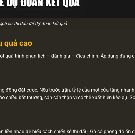
lịch sử thi đấu để dự đoán kết quả
u quả cao
ột quá trình phân tích – đánh giá – điều chỉnh. Áp dụng đúng c
g đồng đặt cược. Nếu trước trận, tỷ lệ của một cửa tăng nhanh,
o chiều bất thường, cần cẩn thận vì có thể xuất hiện kèo dụ. So
ận liền nhau để hiểu cách chiến kê thi đấu. Gà có phong độ ổn đị