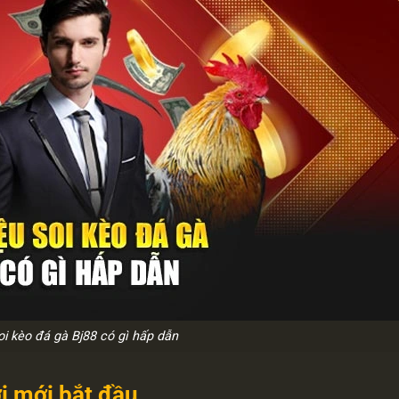
Soi kèo đá gà Bj88 có gì hấp dẫn
i mới bắt đầu