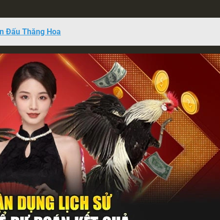
ận Đấu Thăng Hoa